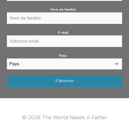
Nom de famille
*
E-mail
*
Pays
*
Pays
S'abonner
© 2026 The World Needs A Father