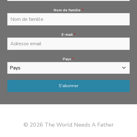
Nom de famille
*
E-mail
*
Pays
*
Pays
S'abonner
© 2026 The World Needs A Father