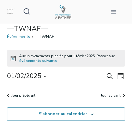
Aller
au
contenu
—TWNAF—
Évènements
—TWNAF—
Évènements
Aucun évènements planifié pour 1 février 2025. Passer aux
Avis
évènements suivants
.
pour
01/02/2025
Reche
Nav
Recherche
1
Jour
Sélectionnez
de
et
février
une
Jour précédent
Jour suivant
vue
date.
naviga
2025
Év
S’abonner au calendrier
de
vues