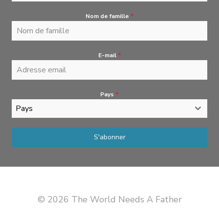
Nom de famille
*
E-mail
*
Pays
*
Pays
S'abonner
© 2026 The World Needs A Father