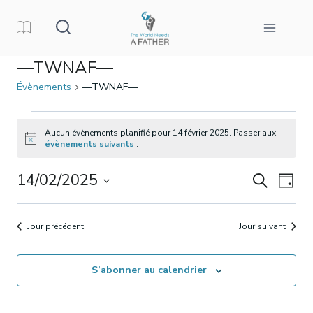
Aller
au
contenu
—TWNAF—
Évènements
—TWNAF—
Évènements
Aucun évènements planifié pour 14 février 2025. Passer aux
Avis
évènements suivants
.
pour
14/02/2025
Reche
Nav
Recherche
14
Jour
Sélectionnez
de
et
février
une
Jour précédent
Jour suivant
vue
date.
naviga
2025
Év
S’abonner au calendrier
de
vues