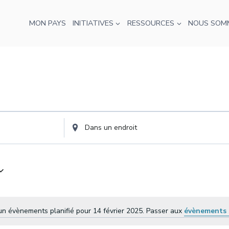
MON PAYS
INITIATIVES
RESSOURCES
NOUS SOM
Entrez
l'emplacement.
Recherchez
Évènements
par
emplacement.
n évènements planifié pour 14 février 2025. Passer aux
évènements 
Avis