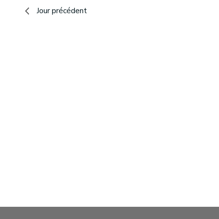
2025
vues
Jour précédent
Évènements