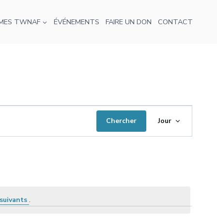
MES TWNAF
ÉVÉNEMENTS
FAIRE UN DON
CONTACT
Navigati
Chercher
Jour
de
vues
Évèneme
suivants
.