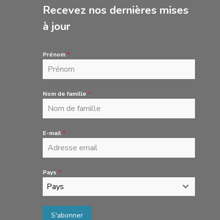
Recevez nos dernières mises
à jour
Prénom
*
Nom de famille
*
E-mail
*
Pays
*
Pays
S'abonner