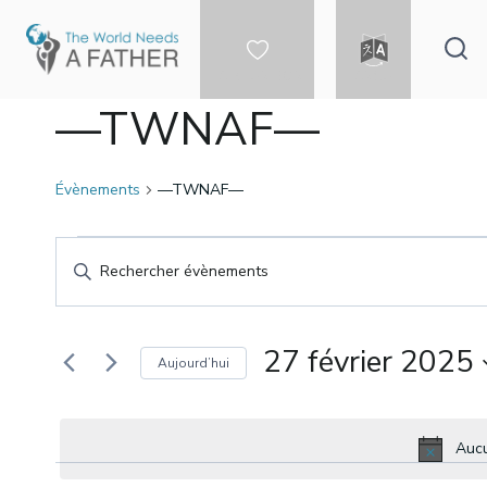
Aller
au
contenu
FAIRE UN DON
LANGUE
—TWNAF—
Évènements
—TWNAF—
Évènements
Recherche
Saisir
mot-
pour
et
clé.
Rechercher
27 février 2025
Aujourd’hui
27
navigation
Évènements
Sélectionnez
par
une
mot-
février
de
Aucu
date.
clé.