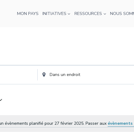
MON PAYS
INITIATIVES
RESSOURCES
NOUS SOM
Entrez
l'emplacement.
Recherchez
Évènements
par
emplacement.
n évènements planifié pour 27 février 2025. Passer aux
évènements 
Avis