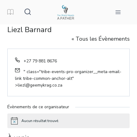
Aller
au
contenu
Liezl Barnard
« Tous les Évènements
Téléphone
+27 79 881 8676
E-
" class="tribe-events-pro-organizer__meta-email-
mail
link tribe-common-anchor-alt"
>
liezl@geemykrag.co.za
Évènements de ce organisateur
Aucun résultat trouvé.
Avis