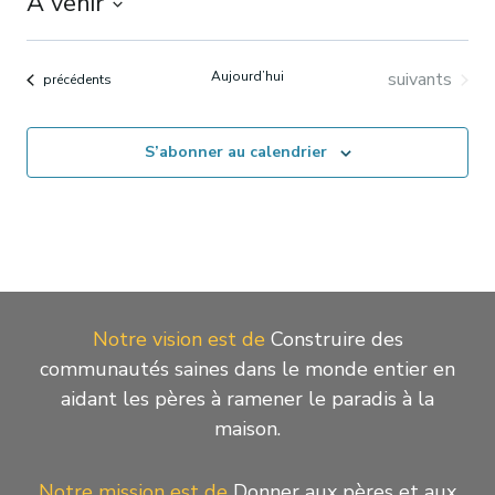
À venir
Sélectionnez
une
Évènements
Aujourd’hui
suivants
Évènements
précédents
date.
S’abonner au calendrier
Notre vision est de
Construire des
communautés saines dans le monde entier en
aidant les pères à ramener le paradis à la
maison.
Notre mission est de
Donner aux pères et aux