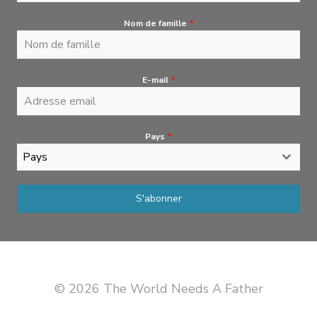
Nom de famille
*
E-mail
*
Pays
*
Pays
S'abonner
© 2026 The World Needs A Father