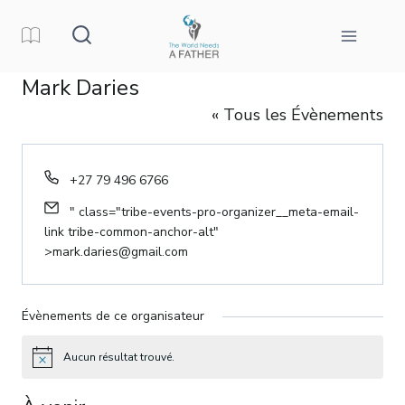
Aller
au
contenu
Mark Daries
« Tous les Évènements
Téléphone
+27 79 496 6766
E-
" class="tribe-events-pro-organizer__meta-email-
mail
link tribe-common-anchor-alt"
>
mark.daries@gmail.com
Évènements de ce organisateur
Aucun résultat trouvé.
Avis