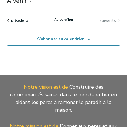
À venir
Sélectionnez
une
Évènements
Aujourd’hui
suivants
Évènements
précédents
date.
S’abonner au calendrier
Notre vision est de
Construire des
communautés saines dans le monde entier en
aidant les pères à ramener le paradis à la
maison.
Notre mission est de
Donner aux pères et aux