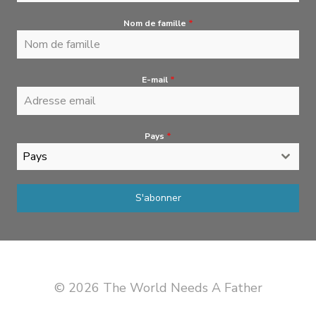
Nom de famille
*
E-mail
*
Pays
*
Pays
S'abonner
© 2026 The World Needs A Father