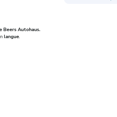
e Beers Autohaus.
en
langue
.