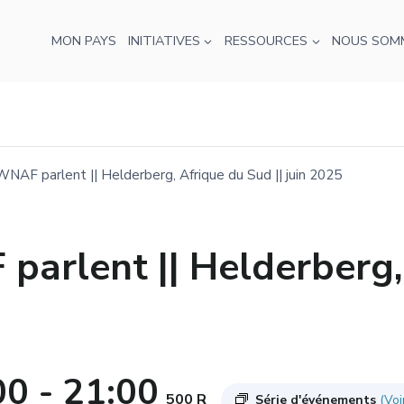
MON PAYS
INITIATIVES
RESSOURCES
NOUS SOM
NAF parlent || Helderberg, Afrique du Sud || juin 2025
arlent || Helderberg, 
00
-
21:00
500 R
Série d'événements
(Voi