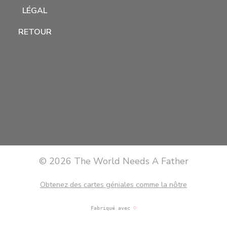
LÉGAL
RETOUR
© 2026 The World Needs A Father
Obtenez des cartes géniales comme la nôtre
Fabriqué avec
♡
martinis et bonne musique