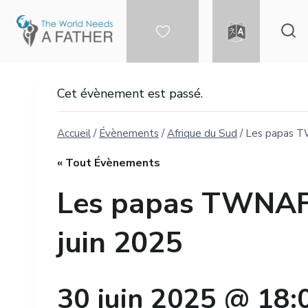
Aller
au
contenu
FAIRE UN DON
LANGUE
Cet évènement est passé.
Accueil
/
Évènements
/
Afrique du Sud
/
Les papas TW
« Tout Évènements
Les papas TWNAF p
juin 2025
30 juin 2025 @ 18: