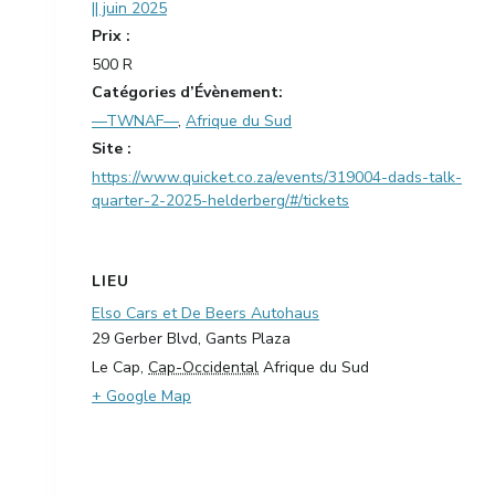
|| juin 2025
Prix :
500 R
Catégories d’Évènement:
—TWNAF—
,
Afrique du Sud
Site :
https://www.quicket.co.za/events/319004-dads-talk-
quarter-2-2025-helderberg/#/tickets
LIEU
Elso Cars et De Beers Autohaus
29 Gerber Blvd, Gants Plaza
Le Cap
,
Cap-Occidental
Afrique du Sud
+ Google Map