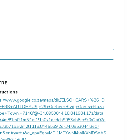
TRE
tructions
ps://www.google.co.za/maps/dir//ELSO+CARS+%26+D
EERS+AUTOHAUS,+29+Gerber+Blvd,+Gants+Plaza,
pe+Town,+7140/@-34.0953044,18.841984,17z/data=
9!4m8!1m0!1m5!1m1!1s0x1dcdcb9953ab8ec9:0x2a07c
a33b71ba!2m2!1d18.8445589!2d-34.0953044!3e0?
en&entry=ttu&g_ep=EgoyMDI1MDYwMi4wIKXMDSoAS
QAw%3D%3D