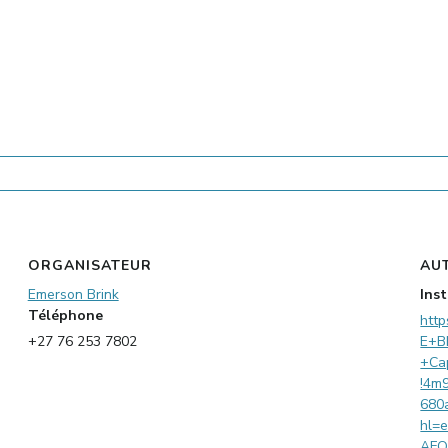
ORGANISATEUR
AU
Emerson Brink
Ins
Téléphone
htt
+27 76 253 7802
E+B
+Ca
!4m
680
hl=
AF