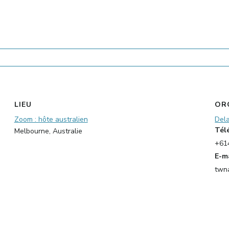
LIEU
OR
Zoom : hôte australien
Del
Tél
Melbourne
,
Australie
+61
E-m
twn