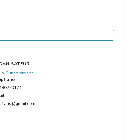
GANISATEUR
ain Gunewardena
éphone
480270174
ail
af.aus@gmail.com