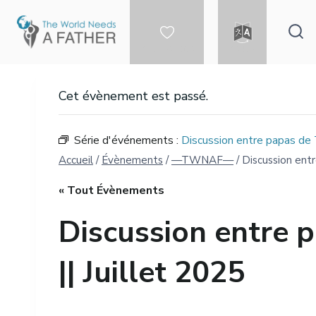
Aller
au
contenu
FAIRE UN DON
LANGUE
Cet évènement est passé.
Série d'événements :
Discussion entre papas de 
Accueil
/
Évènements
/
—TWNAF—
/
Discussion ent
« Tout Évènements
Discussion entre 
|| Juillet 2025