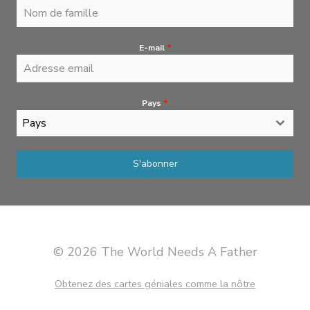
E-mail
*
Pays
*
Pays
S'abonner
© 2026 The World Needs A Father
Obtenez des cartes géniales comme la nôtre