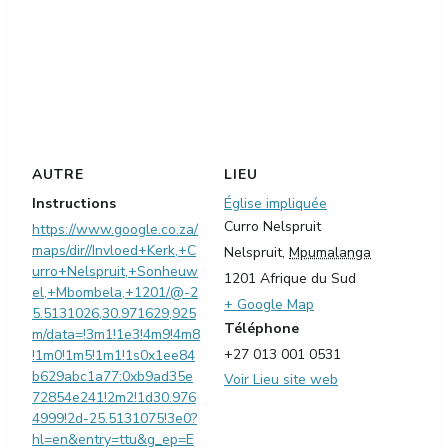
AUTRE
LIEU
Instructions
Église impliquée
Curro Nelspruit
https://www.google.co.za/
maps/dir//Invloed+Kerk,+C
Nelspruit
,
Mpumalanga
urro+Nelspruit,+Sonheuw
1201
Afrique du Sud
el,+Mbombela,+1201/@-2
+ Google Map
5.5131026,30.971629,925
Téléphone
m/data=!3m1!1e3!4m9!4m8
+27 013 001 0531
!1m0!1m5!1m1!1s0x1ee84
b629abc1a77:0xb9ad35e
Voir Lieu site web
72854e241!2m2!1d30.976
4999!2d-25.5131075!3e0?
hl=en&entry=ttu&g_ep=E