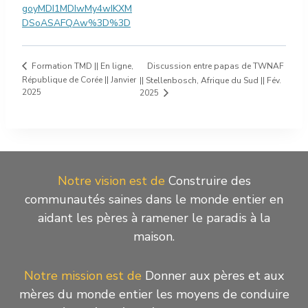
goyMDI1MDIwMy4wIKXM
DSoASAFQAw%3D%3D
Discussion entre papas de TWNAF
Formation TMD || En ligne,
République de Corée || Janvier
|| Stellenbosch, Afrique du Sud || Fév.
2025
2025
Notre vision est de
Construire des
communautés saines dans le monde entier en
aidant les pères à ramener le paradis à la
maison.
Notre mission est de
Donner aux pères et aux
mères du monde entier les moyens de conduire