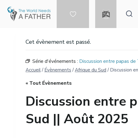
Aller
au
contenu
FAIRE UN DON
LANGUE
Cet évènement est passé.
Série d'événements :
Discussion entre papas de
Accueil
/
Évènements
/
Afrique du Sud
/
Discussion e
« Tout Évènements
Discussion entre 
Sud || Août 2025