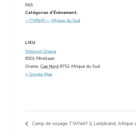
R65
Catégories d’Évènement:
—TWNAF—
,
Afrique du Sud
LIEU
Volksool Orania
8301 Pêrellaan
Oranie
,
Cap Nord
8752
Afrique du Sud
+ Google Map
Camp de voyage TWNAF || Ladybrand, Afrique d