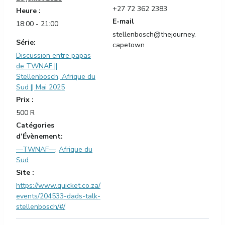
+27 72 362 2383
Heure :
E-mail
18:00 - 21:00
stellenbosch@thejourney.
Série:
capetown
Discussion entre papas
de TWNAF ||
Stellenbosch, Afrique du
Sud || Mai 2025
Prix :
500 R
Catégories
d’Évènement:
—TWNAF—
,
Afrique du
Sud
Site :
https://www.quicket.co.za/
events/204533-dads-talk-
stellenbosch/#/