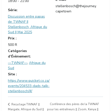
18:00 - 21:00
stellenbosch@thejourney.
Série:
capetown
Discussion entre papas
de TWNAF ||
Stellenbosch, Afrique du
Sud || Mai 2025
Prix :
500 R
Catégories
d’Évènement:
—TWNAF—
,
Afrique du
Sud
Site :
https://www.quicket.co.za/
events/204533-dads-talk-
stellenbosch/#/
Conférence des pères de la TWNAF
Recyclage TWNAF ||
Margate, Afrique du Sud ||
pour les entraîneurs || Zoom, Kenya ||