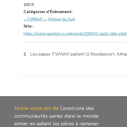
500 R
Catégories d’Évènement:
—TWNAF—
,
Afrique du Sud
Site :
https://www.quicket.co.za/events/204533-dads-talk-stel
Les papas TWNAF parlent || Roodepoort, Afrique
Notre vision est de
Construire des
communautés saines dans le monde
entier en aidant les pères à ramener