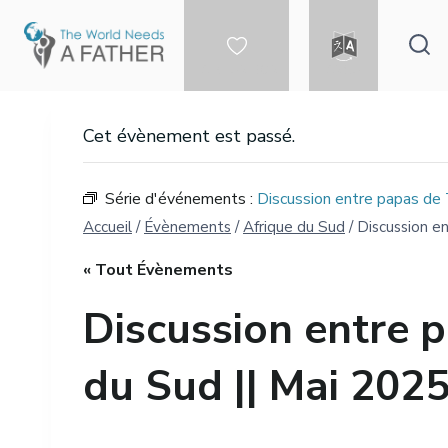
Aller
au
contenu
FAIRE UN DON
LANGUE
Cet évènement est passé.
Série d'événements :
Discussion entre papas de
Accueil
/
Évènements
/
Afrique du Sud
/
Discussion e
« Tout Évènements
Discussion entre 
du Sud || Mai 202