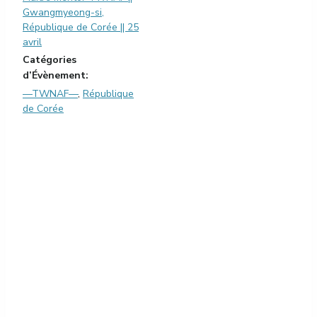
Gwangmyeong-si,
République de Corée || 25
avril
Catégories
d’Évènement:
—TWNAF—
,
République
de Corée