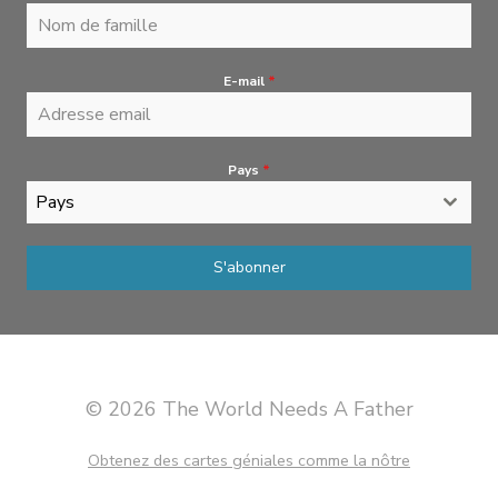
E-mail
*
Pays
*
Pays
S'abonner
© 2026 The World Needs A Father
Obtenez des cartes géniales comme la nôtre