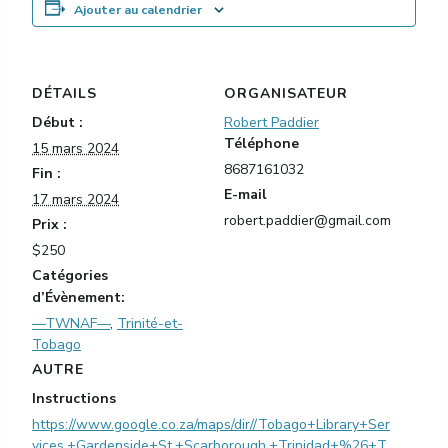
Ajouter au calendrier
DÉTAILS
ORGANISATEUR
Début :
Robert Paddier
Téléphone
15 mars 2024
8687161032
Fin :
E-mail
17 mars 2024
robert.paddier@gmail.com
Prix :
$250
Catégories
d’Évènement:
—TWNAF—
,
Trinité-et-
Tobago
AUTRE
Instructions
https://www.google.co.za/maps/dir//Tobago+Library+Ser
vices,+Gardenside+St,+Scarborough,+Trinidad+%26+T