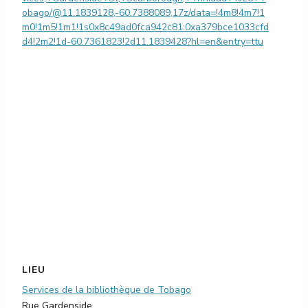
obago/@11.1839128,-60.7388089,17z/data=!4m8!4m7!1
m0!1m5!1m1!1s0x8c49ad0fca942c81:0xa379bce1033cfd
d4!2m2!1d-60.7361823!2d11.1839428?hl=en&entry=ttu
LIEU
Services de la bibliothèque de Tobago
Rue Gardenside