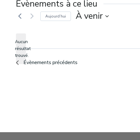
Évènements à ce lieu
À venir
Aujourd’hui
Sélectionnez
une
Aucun
date.
résultat
Avis
trouvé.
Évènements
précédents