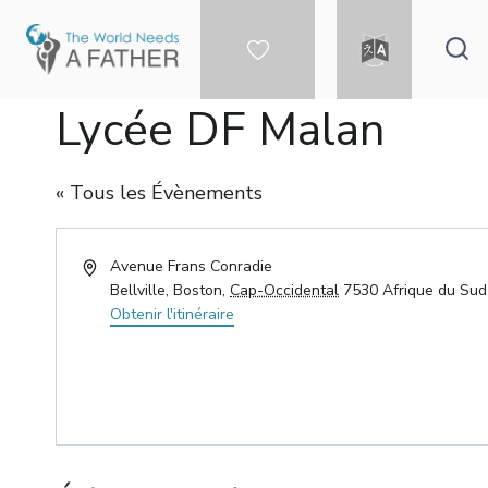
Aller
au
contenu
FAIRE UN DON
LANGUE
Lycée DF Malan
« Tous les Évènements
Adresse
Avenue Frans Conradie
Bellville, Boston
,
Cap-Occidental
7530
Afrique du Sud
Obtenir l'itinéraire