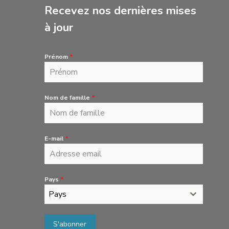
Recevez nos dernières mises
à jour
Prénom
*
Nom de famille
*
E-mail
*
Pays
*
Pays
S'abonner