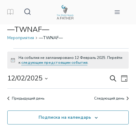
Перейти
к
контенту
—TWNAF—
Мероприятия
—TWNAF—
Мероприятия
На события не запланировано 12 Февраль 2025. Перейти
Заметка
к
следующим предстоящим события
.
для
12/02/2025
Поиск
Ме
Поиск
12
День
Выбрать
про
и
Февраль
дату.
Предыдущий день
Следующий день
на
просм
2025
Подписка на календарь
Мероп
навиг