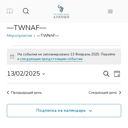
Перейти
к
контенту
—TWNAF—
Мероприятия
—TWNAF—
Мероприятия
На события не запланировано 13 Февраль 2025. Перейти
Заметка
к
следующим предстоящим события
.
для
13/02/2025
Поиск
Ме
Поиск
13
День
Выбрать
про
и
Февраль
дату.
Предыдущий день
Следующий день
на
просм
2025
Подписка на календарь
Мероп
навиг