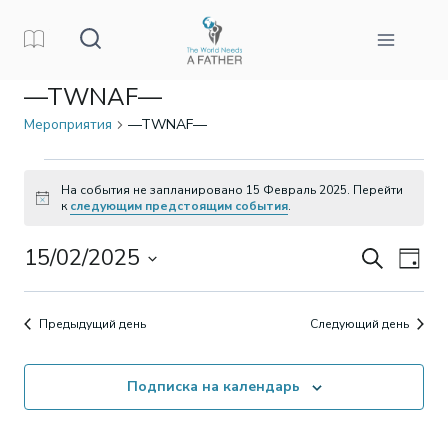
Перейти
к
контенту
—TWNAF—
Мероприятия
—TWNAF—
Мероприятия
На события не запланировано 15 Февраль 2025. Перейти
Заметка
к
следующим предстоящим события
.
для
15/02/2025
Поиск
Ме
Поиск
15
День
Выбрать
про
и
Февраль
дату.
Предыдущий день
Следующий день
на
просм
2025
Подписка на календарь
Мероп
навиг