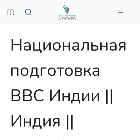
Перейти
к
контенту
Национальная
подготовка
ВВС Индии ||
Индия ||