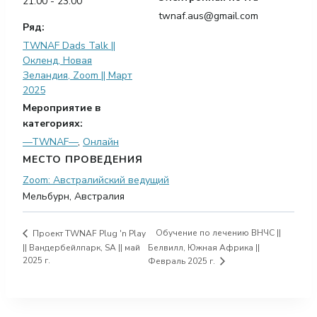
21:00 - 23:00
twnaf.aus@gmail.com
Ряд:
TWNAF Dads Talk ||
Окленд, Новая
Зеландия, Zoom || Март
2025
Мероприятие в
категориях:
—TWNAF—
,
Онлайн
МЕСТО ПРОВЕДЕНИЯ
Zoom: Австралийский ведущий
Мельбурн
,
Австралия
Обучение по лечению ВНЧС ||
Проект TWNAF Plug 'n Play
|| Вандербейлпарк, SA || май
Белвилл, Южная Африка ||
2025 г.
Февраль 2025 г.