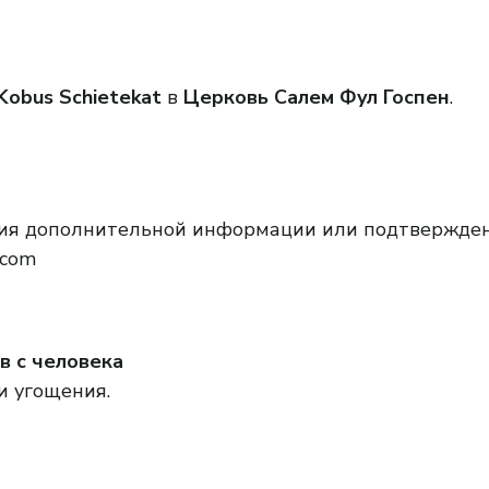
Kobus Schietekat
в
Церковь Салем Фул Госпен
.
ия дополнительной информации или подтверждени
.com
в с человека
и угощения.