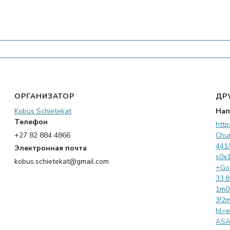
ОРГАНИЗАТОР
ДР
Kobus Schietekat
Нап
Телефон
http
+27 82 884 4866
Chu
441
Электронная почта
s0x
kobus.schietekat@gmail.com
+Go
33.
1m0
3!2
hl=
AS