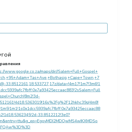
УГОЙ
равления
s://www.google.co.za/maps/dir//Salem+Full+Gospel+
rch,+95+Adam+Tas+Ave,+Bothasig,+Cape+Town,+7
/@-33.8512161,18.533727,17z/data=!4m17!1m7!3m6!1
1dcc5939afc7fbff:0x7a93425eccaac883!2sSalem+Full
spel+Church!8m2!3d-
8512161!4d18.5363019!16s%2Fg%2F12hkhc39q!4m8!
!1m5!1m1!1s0x1dcc5939afc7fbff:0x7a93425eccaac88
m2!1d18.5362345!2d-33.8512212!3e0?
en&entry=ttu&g_ep=EgoyMDI2MDQwMS4wIKXMDSo
AFQAw%3D%3D