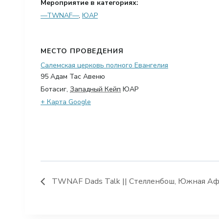
Мероприятие в категориях:
—TWNAF—
,
ЮАР
МЕСТО ПРОВЕДЕНИЯ
Салемская церковь полного Евангелия
95 Адам Тас Авеню
Ботасиг
,
Западный Кейп
ЮАР
+ Карта Google
TWNAF Dads Talk || Стелленбош, Южная Афр