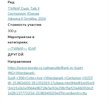
Ряд:
TWNAF Dads Talk ||
Сентюрион, Южная
Африка || Октябрь 2024
Стоимость участия:
300 р.
Мероприятие в
категориях:
—TWNAF—
,
ЮАР
ДРУГОЙ
Направления
https://www.google.co.za/maps/dir//Kerk-in-Suid+
(NG+Wierdapark-
Suid),+306+Cotie+Ave,+Wierdapark,+Centurion,+0157/
@-25.8634002,28.1351919,17z/data=!4m9!4m8!1m0!1m5
!1m1!1s0x1e9564e86718e5e9:0x258cf5ef23a4603!2m2!
1d28.1377722!2d-25.8634002!3e0?hl=en&entry=ttu