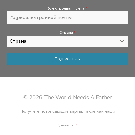
Электронная почта
*
Страна
*
Страна
Подписаться
© 2026 The World Needs A Father
Получите потрясающие карты, такие как наши
Сделано с
♡
мартини и отличная музыка