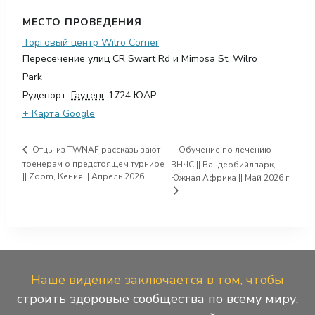
МЕСТО ПРОВЕДЕНИЯ
Торговый центр Wilro Corner
Пересечение улиц CR Swart Rd и Mimosa St, Wilro
Park
Рудепорт
,
Гаутенг
1724
ЮАР
+ Карта Google
Обучение по лечению
Отцы из TWNAF рассказывают
тренерам о предстоящем турнире
ВНЧС || Вандербийлпарк,
|| Zoom, Кения || Апрель 2026
Южная Африка || Май 2026 г.
Наше видение заключается в том, чтобы
строить здоровые сообщества по всему миру,