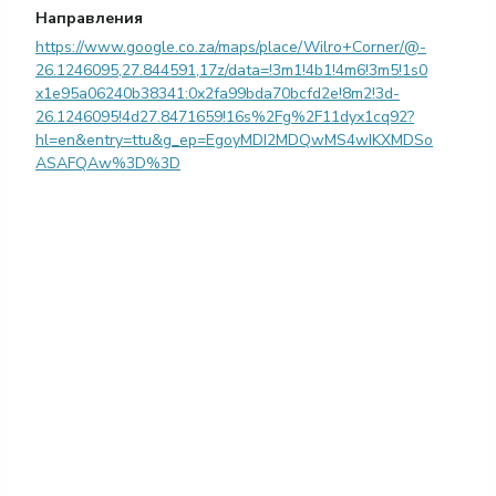
Направления
https://www.google.co.za/maps/place/Wilro+Corner/@-
26.1246095,27.844591,17z/data=!3m1!4b1!4m6!3m5!1s0
x1e95a06240b38341:0x2fa99bda70bcfd2e!8m2!3d-
26.1246095!4d27.8471659!16s%2Fg%2F11dyx1cq92?
hl=en&entry=ttu&g_ep=EgoyMDI2MDQwMS4wIKXMDSo
ASAFQAw%3D%3D