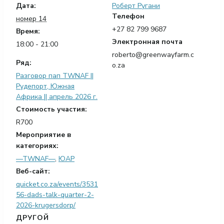
Дата:
Роберт Ругани
Телефон
номер 14
+27 82 799 9687
Время:
Электронная почта
18:00 - 21:00
roberto@greenwayfarm.c
Ряд:
o.za
Разговор пап TWNAF ||
Рудепорт, Южная
Африка || апрель 2026 г.
Стоимость участия:
R700
Мероприятие в
категориях:
—TWNAF—
,
ЮАР
Веб-сайт:
quicket.co.za/events/3531
56-dads-talk-quarter-2-
2026-krugersdorp/
ДРУГОЙ