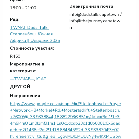
Электронная почта
18:00 - 21:00
info@dadstalk.capetown
/
Ряд:
info@thejourney.capetow
TWNAF Dads Talk ||
n
Стелленбош, Южная
Африка || Февраль 2025
Стоимость участия:
R450
Мероприятие в
категориях:
—TWNAF—
,
ЮАР
ДРУГОЙ
Направления
https://www.google.co.za/maps/dir//Stellenbosch+Prayer
+Network,+8+Morkel+Rd,+Mostertsdrift,+Stellenbosch,
+7600/@-33.9338844,18.8822936,851m/data=!3m1!1e3!
4m9!4m8!1m0!1m5!1m1!1s0x1dcdb23c1d8b0001:0x6dad
debee2f1468e!2m2!1d18.8848459!2d-33.9338704!3e0?
hl=en&entry=ttu&g_ep=EgoyMDI1MDEyNy4wIKXMDSoA