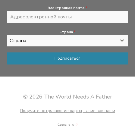
Электронная почта
*
Страна
*
Страна
Подписаться
© 2026 The World Needs A Father
Получите потрясающие карты, такие как наши
Сделано с
♡
мартини и отличная музыка