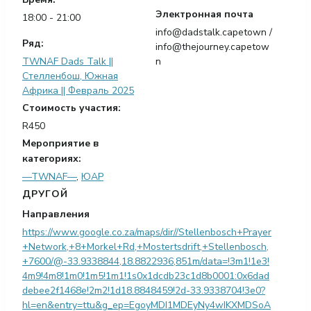
Электронная почта
18:00 - 21:00
info@dadstalk.capetown
/
Ряд:
info@thejourney.capetow
TWNAF Dads Talk ||
n
Стелленбош, Южная
Африка || Февраль 2025
Стоимость участия:
R450
Мероприятие в
категориях:
—TWNAF—
,
ЮАР
ДРУГОЙ
Направления
https://www.google.co.za/maps/dir//Stellenbosch+Prayer
+Network,+8+Morkel+Rd,+Mostertsdrift,+Stellenbosch,
+7600/@-33.9338844,18.8822936,851m/data=!3m1!1e3!
4m9!4m8!1m0!1m5!1m1!1s0x1dcdb23c1d8b0001:0x6dad
debee2f1468e!2m2!1d18.8848459!2d-33.9338704!3e0?
hl=en&entry=ttu&g_ep=EgoyMDI1MDEyNy4wIKXMDSoA