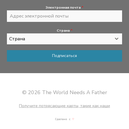
Электронная почта
*
Страна
*
Страна
Подписаться
© 2026 The World Needs A Father
Получите потрясающие карты, такие как наши
Сделано с
♡
мартини и отличная музыка