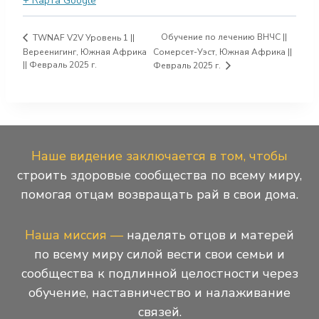
+ Карта Google
Обучение по лечению ВНЧС ||
TWNAF V2V Уровень 1 ||
Вереенигинг, Южная Африка
Сомерсет-Уэст, Южная Африка ||
|| Февраль 2025 г.
Февраль 2025 г.
Наше видение заключается в том, чтобы
строить здоровые сообщества по всему миру,
помогая отцам возвращать рай в свои дома.
Наша миссия —
наделять отцов и матерей
по всему миру силой вести свои семьи и
сообщества к подлинной целостности через
обучение, наставничество и налаживание
связей.