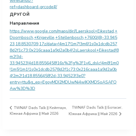
winelands/?
ref=dashboard-qrcode#/
ДРУГОЙ
Направления
https://www.google.com/maps/dir//Laerskool+Eikestad,+
Doornbosch,+Krigeville,+Stellenbosch,+7600/@-33.945
23,18.8530709,17z/data=!4m17!1m7!3m6!1s0x1dcdb257
8d2f1c73:0x216caaa1a9d2a0b4!2sLaerskool+Eikestad!8
m2!3d-
33.94523!4d18.8556458!16s%2Fg%2F1v6_dslc!4m8!1m0
!1m5!1m1!1s0x1dcdb2578d2f1c73:0x216caaa1a9d2a0b
4!2m2!1d18.8556458!2d-33.94523!3e0?
entry=ttu&g_ep=EgoyMDI2MDUwNi4wIKXMDSoASAFQ
Aw%3D%3D
TWNAF Dads Talk || Ботасиг,
TWNAF Dads Talk || Кейптаун,
Южная Африка || Май 2026
Южная Африка || Май 2026