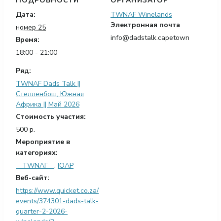
ПОДРОБНОСТИ
ОРГАНИЗАТОР
Дата:
TWNAF Winelands
Электронная почта
номер 25
info@dadstalk.capetown
Время:
18:00 - 21:00
Ряд:
TWNAF Dads Talk ||
Стелленбош, Южная
Африка || Май 2026
Стоимость участия:
500 р.
Мероприятие в
категориях:
—TWNAF—
,
ЮАР
Веб-сайт:
https://www.quicket.co.za/
events/374301-dads-talk-
quarter-2-2026-