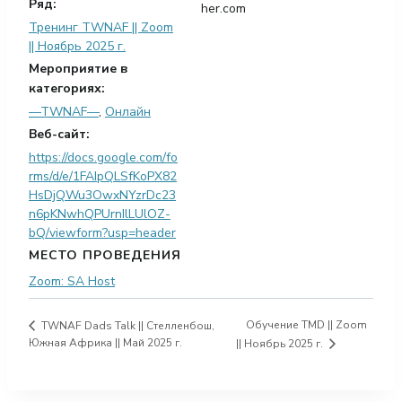
Ряд:
her.com
Тренинг TWNAF || Zoom
|| Ноябрь 2025 г.
Мероприятие в
категориях:
—TWNAF—
,
Онлайн
Веб-сайт:
https://docs.google.com/fo
rms/d/e/1FAIpQLSfKoPX82
HsDjQWu3OwxNYzrDc23
n6pKNwhQPUrnIlLUlOZ-
bQ/viewform?usp=header
МЕСТО ПРОВЕДЕНИЯ
Zoom: SA Host
Обучение TMD || Zoom
TWNAF Dads Talk || Стелленбош,
Южная Африка || Май 2025 г.
|| Ноябрь 2025 г.