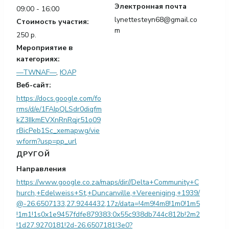
Электронная почта
09:00 - 16:00
lynettesteyn68@gmail.co
Стоимость участия:
m
250 р.
Мероприятие в
категориях:
—TWNAF—
,
ЮАР
Веб-сайт:
https://docs.google.com/fo
rms/d/e/1FAIpQLSdr0diqfm
kZ3IIkmEVXnRnRqjr51o09
rBicPeb1Sc_xemapwg/vie
wform?usp=pp_url
ДРУГОЙ
Направления
https://www.google.co.za/maps/dir//Delta+Community+C
hurch,+Edelweiss+St,+Duncanville,+Vereeniging,+1939/
@-26.6507133,27.9244432,17z/data=!4m9!4m8!1m0!1m5
!1m1!1s0x1e9457fdfe879383:0x55c938db744c812b!2m2
!1d27.9270181!2d-26.6507181!3e0?