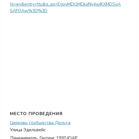
hl=en&entry=ttu&g_ep=EgoyMDI1MDkxNy4wIKXMDSoA
SAFQAw%3D%3D
МЕСТО ПРОВЕДЕНИЯ
Церковь сообщества Дельта
Улица Эдельвейс
Дунканвилль
,
Гаутенг
1930
ЮАР