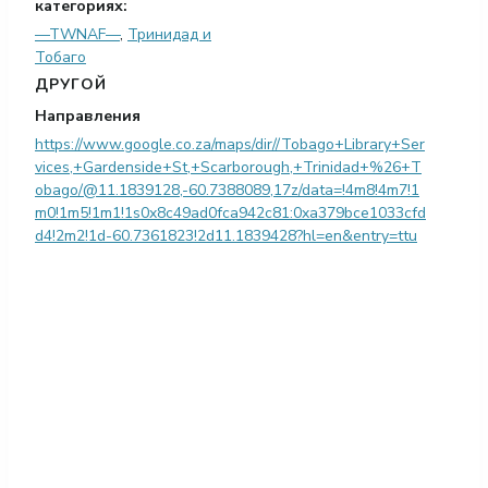
категориях:
—TWNAF—
,
Тринидад и
Тобаго
ДРУГОЙ
Направления
https://www.google.co.za/maps/dir//Tobago+Library+Ser
vices,+Gardenside+St,+Scarborough,+Trinidad+%26+T
obago/@11.1839128,-60.7388089,17z/data=!4m8!4m7!1
m0!1m5!1m1!1s0x8c49ad0fca942c81:0xa379bce1033cfd
d4!2m2!1d-60.7361823!2d11.1839428?hl=en&entry=ttu