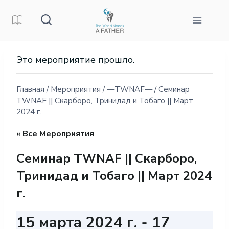
Перейти
к
контенту
Это мероприятие прошло.
Главная
/
Мероприятия
/
—TWNAF—
/
Семинар
TWNAF || Скарборо, Тринидад и Тобаго || Март
2024 г.
« Все Мероприятия
Семинар TWNAF || Скарборо,
Тринидад и Тобаго || Март 2024
г.
15 марта 2024 г.
-
17