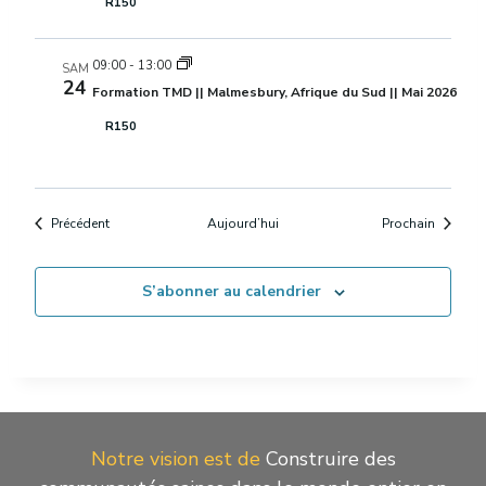
R150
09:00
-
13:00
SAM
24
Formation TMD || Malmesbury, Afrique du Sud || Mai 2026
R150
Évènements
Évèneme
Précédent
Aujourd’hui
Prochain
S’abonner au calendrier
Notre vision est de
Construire des