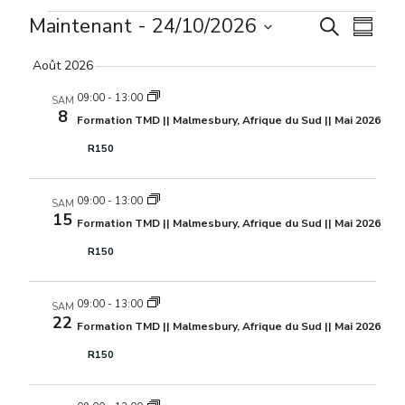
Maintenant
 - 
24/10/2026
Évènements
Recher
Navi
Recherche
Résumé
Sélectionnez
de
et
Août 2026
la
vue
date.
09:00
-
13:00
SAM
navigat
8
Formation TMD || Malmesbury, Afrique du Sud || Mai 2026
Évè
de
R150
vues
09:00
-
13:00
SAM
15
Évènem
Formation TMD || Malmesbury, Afrique du Sud || Mai 2026
R150
09:00
-
13:00
SAM
22
Formation TMD || Malmesbury, Afrique du Sud || Mai 2026
R150