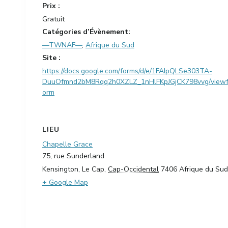
Prix :
Gratuit
Catégories d’Évènement:
—TWNAF—
,
Afrique du Sud
Site :
https://docs.google.com/forms/d/e/1FAIpQLSe303TA-
DuuOfmnd2bM8Rqq2h0XZLZ_1nHlFKpJGjCK798vvg/view
orm
LIEU
Chapelle Grace
75, rue Sunderland
Kensington, Le Cap
,
Cap-Occidental
7406
Afrique du Sud
+ Google Map