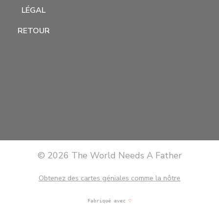
LÉGAL
RETOUR
© 2026 The World Needs A Father
Obtenez des cartes géniales comme la nôtre
Fabriqué avec
♡
martinis et bonne musique