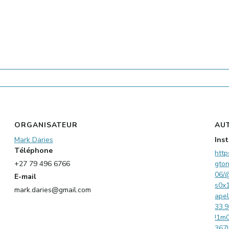
ORGANISATEUR
AU
Mark Daries
Ins
Téléphone
http
+27 79 496 6766
gto
06/
E-mail
s0x
mark.daries@gmail.com
ape
33.
!1m
367