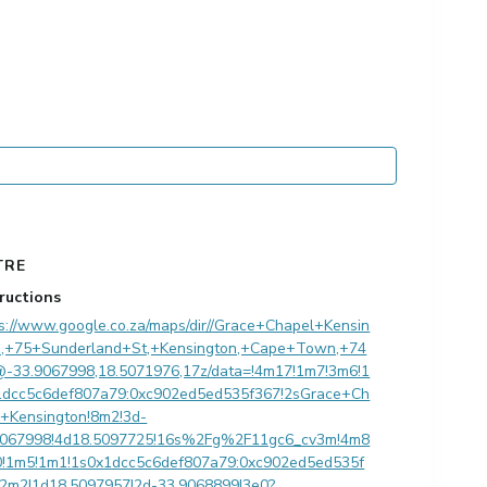
TRE
tructions
s://www.google.co.za/maps/dir//Grace+Chapel+Kensin
n,+75+Sunderland+St,+Kensington,+Cape+Town,+74
@-33.9067998,18.5071976,17z/data=!4m17!1m7!3m6!1
1dcc5c6def807a79:0xc902ed5ed535f367!2sGrace+Ch
l+Kensington!8m2!3d-
9067998!4d18.5097725!16s%2Fg%2F11gc6_cv3m!4m8
0!1m5!1m1!1s0x1dcc5c6def807a79:0xc902ed5ed535f
!2m2!1d18.5097957!2d-33.9068899!3e0?