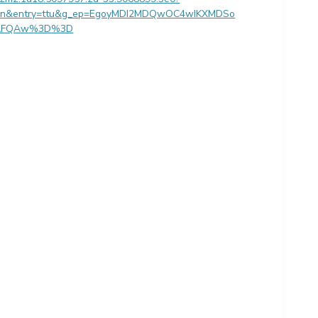
en&entry=ttu&g_ep=EgoyMDI2MDQwOC4wIKXMDSo
AFQAw%3D%3D