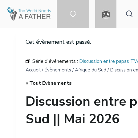
Aller
au
contenu
FAIRE UN DON
LANGUE
Cet évènement est passé.
Série d'événements :
Discussion entre papas TW
Accueil
/
Évènements
/
Afrique du Sud
/
Discussion e
« Tout Évènements
Discussion entre 
Sud || Mai 2026