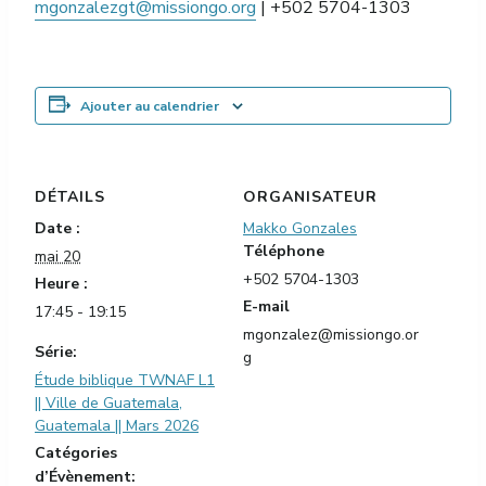
mgonzalezgt@missiongo.org
| +502 5704-1303
Ajouter au calendrier
DÉTAILS
ORGANISATEUR
Date :
Makko Gonzales
Téléphone
mai 20
+502 5704-1303
Heure :
E-mail
17:45 - 19:15
mgonzalez@missiongo.or
Série:
g
Étude biblique TWNAF L1
|| Ville de Guatemala,
Guatemala || Mars 2026
Catégories
d’Évènement: