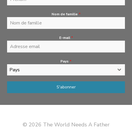
Nom de famille
*
E-mail
*
Pays
*
Pays
S'abonner
© 2026 The World Needs A Father