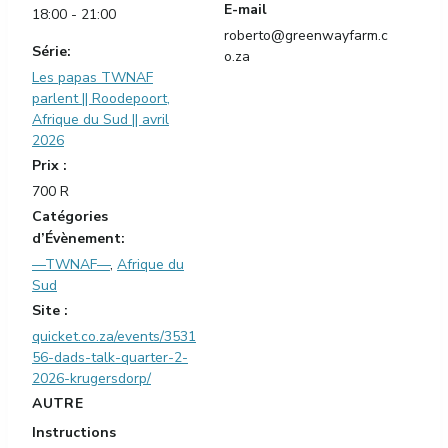
E-mail
18:00 - 21:00
roberto@greenwayfarm.c
Série:
o.za
Les papas TWNAF
parlent || Roodepoort,
Afrique du Sud || avril
2026
Prix :
700 R
Catégories
d’Évènement:
—TWNAF—
,
Afrique du
Sud
Site :
quicket.co.za/events/3531
56-dads-talk-quarter-2-
2026-krugersdorp/
AUTRE
Instructions