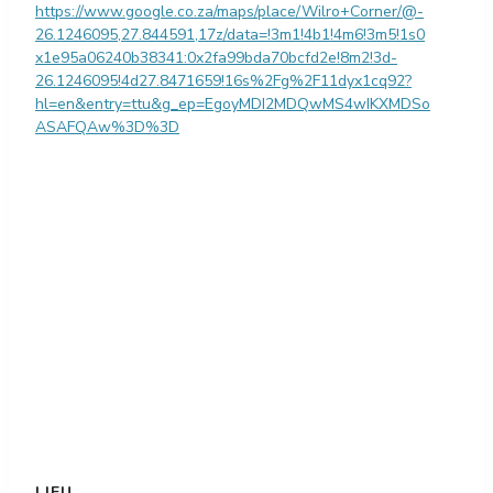
https://www.google.co.za/maps/place/Wilro+Corner/@-
26.1246095,27.844591,17z/data=!3m1!4b1!4m6!3m5!1s0
x1e95a06240b38341:0x2fa99bda70bcfd2e!8m2!3d-
26.1246095!4d27.8471659!16s%2Fg%2F11dyx1cq92?
hl=en&entry=ttu&g_ep=EgoyMDI2MDQwMS4wIKXMDSo
ASAFQAw%3D%3D
LIEU