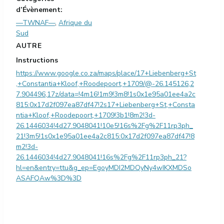
d’Évènement:
—TWNAF—
,
Afrique du
Sud
AUTRE
Instructions
https://www.google.co.za/maps/place/17+Liebenberg+St
,+Constantia+Kloof,+Roodepoort,+1709/@-26.145126,2
7.904496,17z/data=!4m16!1m9!3m8!1s0x1e95a01ee4a2c
815:0x17d2f097ea87df47!2s17+Liebenberg+St,+Consta
ntia+Kloof,+Roodepoort,+1709!3b1!8m2!3d-
26.1446034!4d27.9048041!10e5!16s%2Fg%2F11rp3ph_
21!3m5!1s0x1e95a01ee4a2c815:0x17d2f097ea87df47!8
m2!3d-
26.1446034!4d27.9048041!16s%2Fg%2F11rp3ph_21?
hl=en&entry=ttu&g_ep=EgoyMDI2MDQyNy4wIKXMDSo
ASAFQAw%3D%3D