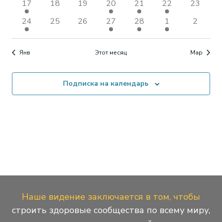
навиг
1
0
0
2
1
2
0
17
18
19
20
21
22
23
мероприятие
события
события
события
мероприятие
события
события
2
0
0
1
1
3
0
24
25
26
27
28
1
2
события
события
события
мероприятие
мероприятие
события
событи
Янв
Этот месяц
Мар
Подписка на календарь
Наше видение заключается в том, чтобы
строить здоровые сообщества по всему миру,